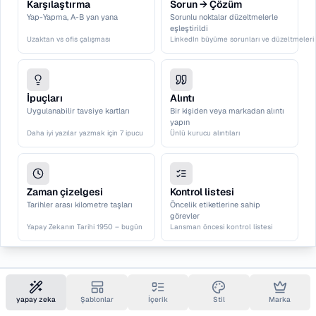
Karşılaştırma
Sorun → Çözüm
Yap-Yapma, A-B yan yana
Sorunlu noktalar düzeltmelerle
eşleştirildi
Uzaktan vs ofis çalışması
LinkedIn büyüme sorunları ve düzeltmeleri
İpuçları
Alıntı
Uygulanabilir tavsiye kartları
Bir kişiden veya markadan alıntı
yapın
Daha iyi yazılar yazmak için 7 ipucu
Ünlü kurucu alıntıları
Zaman çizelgesi
Kontrol listesi
Tarihler arası kilometre taşları
Öncelik etiketlerine sahip
görevler
Yapay Zekanın Tarihi 1950 – bugün
Lansman öncesi kontrol listesi
Süreç
SSS
Bir akış veya boru hattındaki
Soru-Cevap çiftleri
yapay zeka
Şablonlar
İçerik
Stil
Marka
adımlar