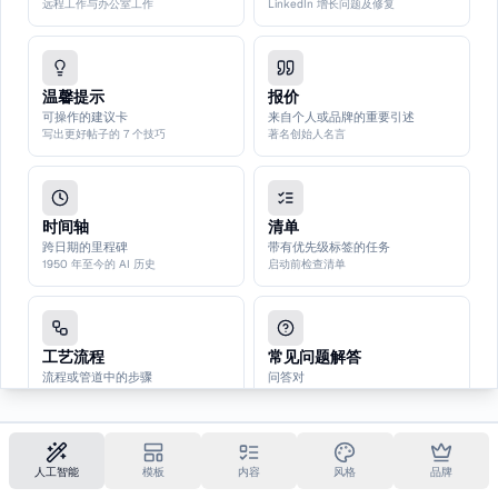
远程工作与办公室工作
LinkedIn 增长问题及修复
温馨提示
报价
可操作的建议卡
来自个人或品牌的重要引述
写出更好帖子的 7 个技巧
著名创始人名言
时间轴
清单
跨日期的里程碑
带有优先级标签的任务
1950 年至今的 AI 历史
启动前检查清单
工艺流程
常见问题解答
流程或管道中的步骤
问答对
如何启动业余项目
有关您的服务的常见问题解答
人工智能
模板
内容
风格
品牌
备忘单
一步一步