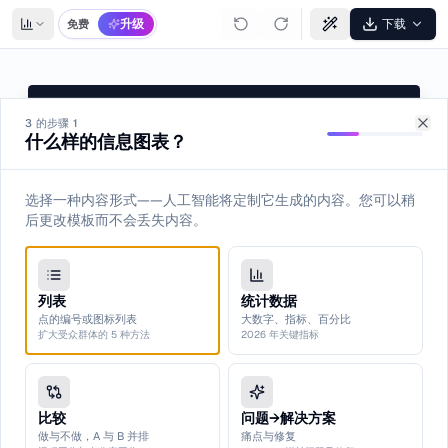
升级
下载
免费
5 Steps to Success
3 的步骤 1
什么样的信息图表？
A simple framework anyone can follow.
Clo
Research
01
Gather relevant information and understand the topic.
选择一种内容形式——人工智能将定制它生成的内容。您可以稍
Plan
02
Define goals and create a strategic roadmap.
后更改模板而不会丢失内容。
Execute
03
Implement the plan with focus and consistency.
Monitor
04
Track progress and measure performance regularly.
列表
统计数据
Optimize
05
点的编号或图标列表
大数字、指标、百分比
Analyze results and make continuous improvements.
扩大受众群体的 5 种方法
2026 年关键指标
Your Name
@yourhandle
Made with carouselmaker.co
比较
问题→解决方案
做与不做，A 与 B 并排
痛点与修复