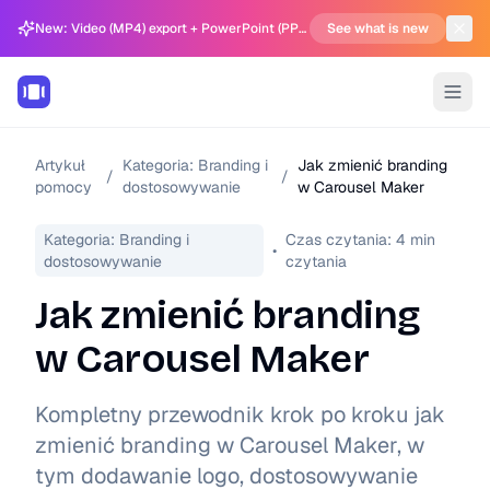
New: Video (MP4) export + PowerPoint (PPTX) support in Carousel Generator
See what is new
Artykuł
Kategoria:
Branding i
Jak zmienić branding
/
/
pomocy
dostosowywanie
w Carousel Maker
Kategoria:
Branding i
Czas czytania:
4
min
•
dostosowywanie
czytania
Jak zmienić branding
w Carousel Maker
Kompletny przewodnik krok po kroku jak
zmienić branding w Carousel Maker, w
tym dodawanie logo, dostosowywanie