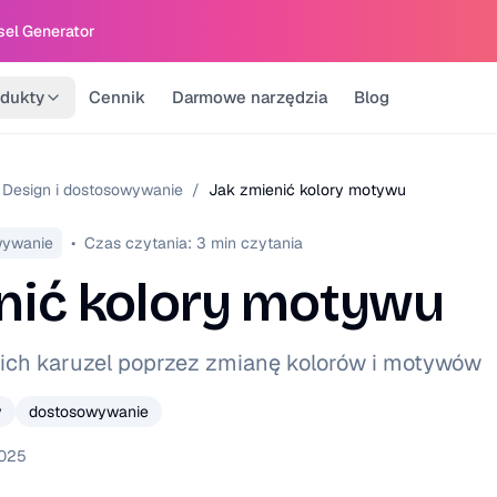
sel Generator
dukty
Cennik
Darmowe narzędzia
Blog
Design i dostosowywanie
/
Jak zmienić kolory motywu
wywanie
•
Czas czytania:
3
min czytania
nić kolory motywu
ich karuzel poprzez zmianę kolorów i motywów
y
dostosowywanie
2025