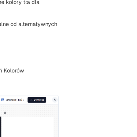
e kolory tła dla
lne od alternatywnych
ń Kolorów