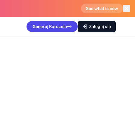
See what is new
Generuj
Karuzela
Zaloguj się