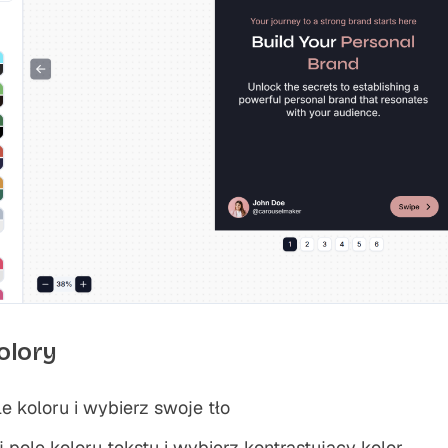
olory
ole koloru i wybierz swoje tło
ij pole koloru tekstu i wybierz kontrastujący kolor