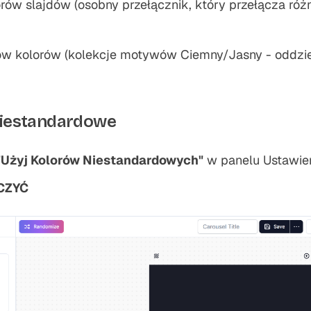
rów slajdów (osobny przełącznik, który przełącza różn
 kolorów (kolekcje motywów Ciemny/Jasny - oddzie
Niestandardowe
"Użyj Kolorów Niestandardowych"
w panelu Ustawie
CZYĆ