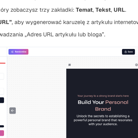
óry zobaczysz trzy zakładki:
Temat
,
Tekst
,
URL
.
URL”
, aby wygenerować karuzelę z artykułu internet
adzania „Adres URL artykułu lub bloga”.