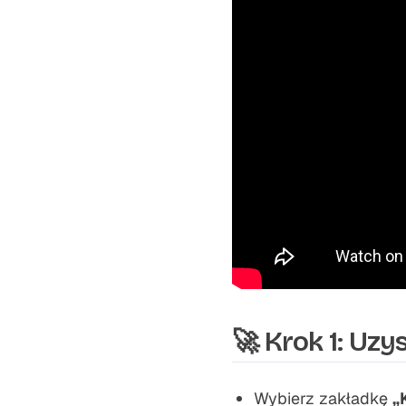
🚀 Krok 1: Uzy
Wybierz zakładkę
„