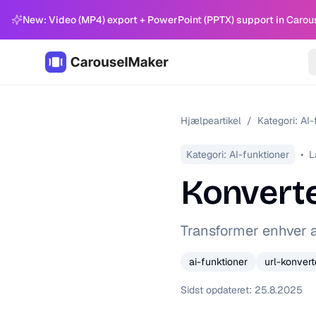
New: Video (MP4) export + PowerPoint (PPTX) support in Carou
Hjælpeartikel
/
Kategori:
AI-
Kategori:
AI-funktioner
•
L
Konverter
Transformer enhver ar
ai-funktioner
url-konvert
Sidst opdateret:
25.8.2025