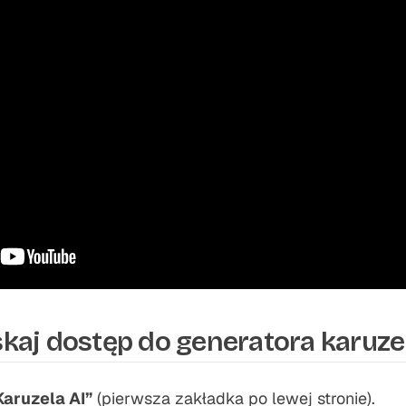
skaj dostęp do generatora karuzel
Karuzela AI”
(pierwsza zakładka po lewej stronie).