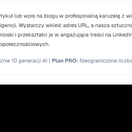
tykuł lub wpis na blogu w profesjonalną karuzelę z w
igencji. Wystarczy wkleić adres URL, a nasza sztuczna
ski i przekształci je w angażujące treści na LinkedIn
 społecznościowych.
nie 10 generacji AI |
Plan PRO:
Nieograniczona liczba