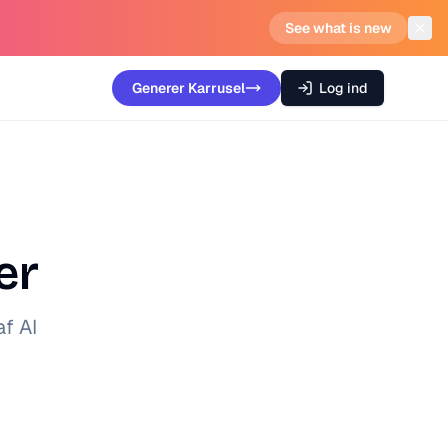
See what is new
Generer
Karrusel
Log ind
er
af AI