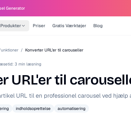
sel Generator
Produkter
Priser
Gratis Værktøjer
Blog
funktioner
/
Konverter URL'er til carouseller
æsetid:
3
min læsning
 URL'er til carousell
tikel URL til en professionel carousel ved hjælp 
ering
indholdsoprettelse
automatisering