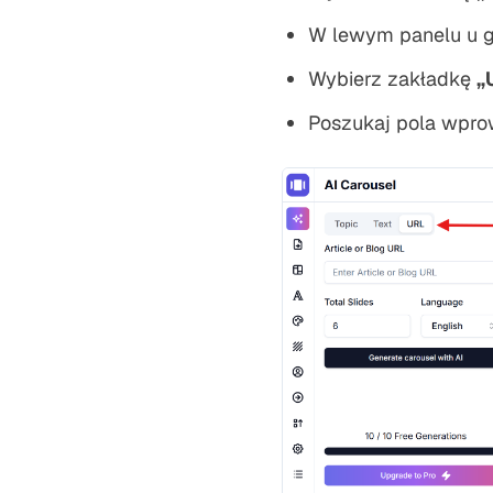
W lewym panelu u g
Wybierz zakładkę
„
Poszukaj pola wprow