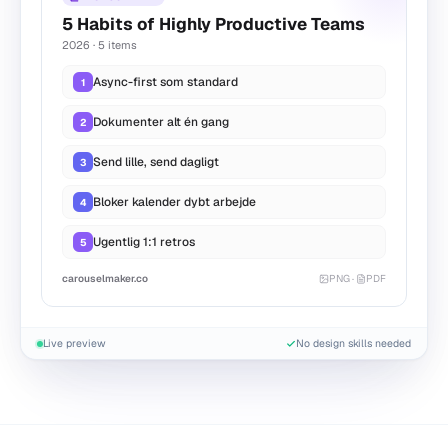
5 Habits of Highly Productive Teams
2026 · 5 items
Async-first som standard
1
Dokumenter alt én gang
2
Send lille, send dagligt
3
Bloker kalender dybt arbejde
4
Ugentlig 1:1 retros
5
carouselmaker.co
PNG
·
PDF
Live preview
No design skills needed