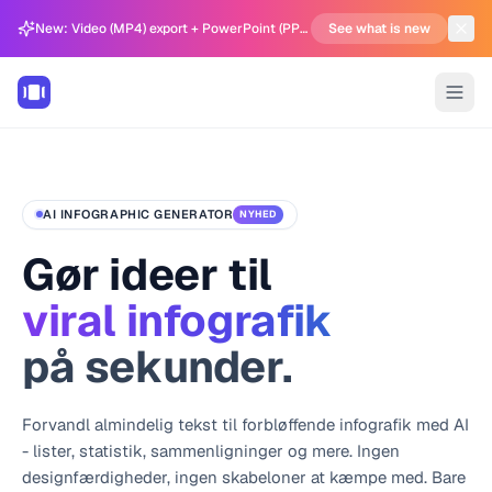
New: Video (MP4) export + PowerPoint (PPTX) support in Carousel Generator
See what is new
AI INFOGRAPHIC GENERATOR
NYHED
Gør ideer til
viral infografik
på sekunder.
Forvandl almindelig tekst til forbløffende infografik med AI
- lister, statistik, sammenligninger og mere. Ingen
designfærdigheder, ingen skabeloner at kæmpe med. Bare