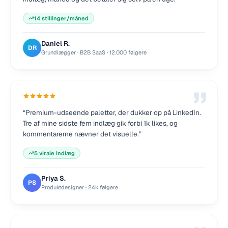
14 stillinger/måned
Daniel R.
DR
Grundlægger · B2B SaaS
·
12.000 følgere
“
Premium-udseende paletter, der dukker op på LinkedIn.
Tre af mine sidste fem indlæg gik forbi 1k likes, og
kommentarerne nævner det visuelle.
”
5 virale indlæg
Priya S.
PS
Produktdesigner
·
24k følgere