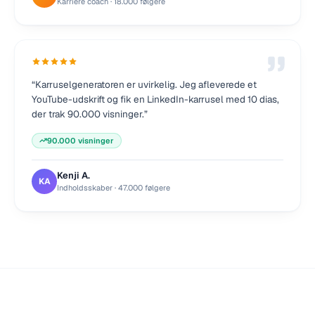
Karriere coach
·
18.000 følgere
“
Karruselgeneratoren er uvirkelig. Jeg afleverede et
YouTube-udskrift og fik en LinkedIn-karrusel med 10 dias,
der trak 90.000 visninger.
”
90.000 visninger
Kenji A.
KA
Indholdsskaber
·
47.000 følgere