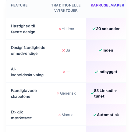
FEATURE
TRADITIONELLE
KARRUSELMAKER
VÆRKTØJER
Hastighed til
~1 time
20 sekunder
første design
Designfærdigheder
Ja
Ingen
er nødvendige
AI-
—
Indbygget
indholdsskrivning
Færdiglavede
83 LinkedIn-
Generisk
skabeloner
tunet
Et-klik
Manual
Automatisk
mærkesæt