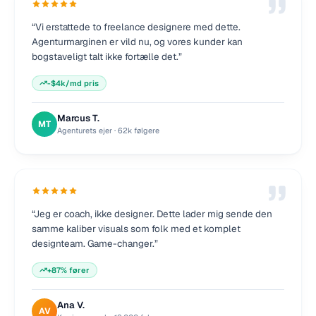
“
Vi erstattede to freelance designere med dette.
Agenturmarginen er vild nu, og vores kunder kan
bogstaveligt talt ikke fortælle det.
”
-$4k/md pris
Marcus T.
MT
Agenturets ejer
·
62k følgere
“
Jeg er coach, ikke designer. Dette lader mig sende den
samme kaliber visuals som folk med et komplet
designteam. Game-changer.
”
+87% fører
Ana V.
AV