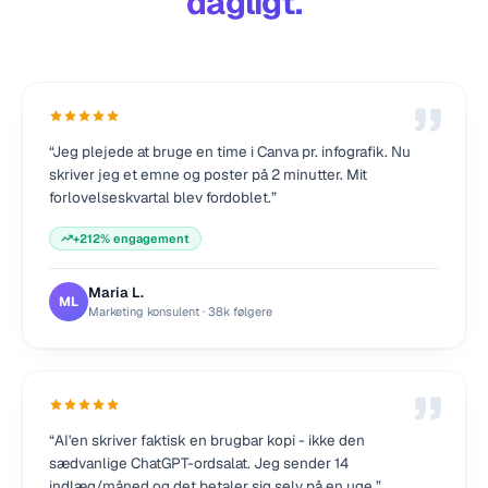
dagligt.
“
Jeg plejede at bruge en time i Canva pr. infografik. Nu
skriver jeg et emne og poster på 2 minutter. Mit
forlovelseskvartal blev fordoblet.
”
+212% engagement
Maria L.
ML
Marketing konsulent
·
38k følgere
“
AI'en skriver faktisk en brugbar kopi - ikke den
sædvanlige ChatGPT-ordsalat. Jeg sender 14
indlæg/måned og det betaler sig selv på en uge.
”