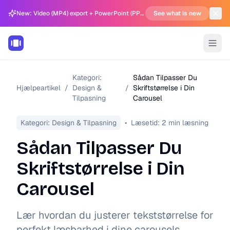
New: Video (MP4) export + PowerPoint (PPTX) support in Carousel Generator
See what is new
Kategori:
Sådan Tilpasser Du
Hjælpeartikel
/
Design &
/
Skriftstørrelse i Din
Tilpasning
Carousel
Kategori:
Design & Tilpasning
•
Læsetid:
2
min læsning
Sådan Tilpasser Du
Skriftstørrelse i Din
Carousel
Lær hvordan du justerer tekststørrelse for
perfekt læsbarhed i dine carousels