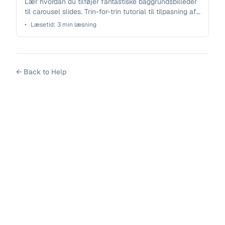
Lær hvordan du tilføjer fantastiske baggrundsbilleder
til carousel slides. Trin-for-trin tutorial til tilpasning af
slide baggrunde med professionelle design tips til
•
Læsetid:
3
min læsning
LinkedIn, Instagram & TikTok carousels.
←
Back to Help