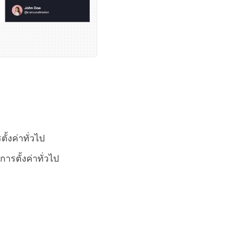
้งค่าทั่วไป
ารตั้งค่าทั่วไป