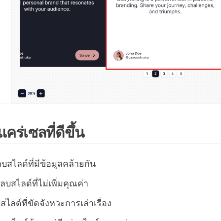
คร่เซลที่ดีขึ้น
บสไลด์ที่มีข้อมูลคล้ายกัน
ลบสไลด์ที่ไม่เพิ่มคุณค่า
ไลด์ที่ขัดจังหวะการเล่าเรื่อง