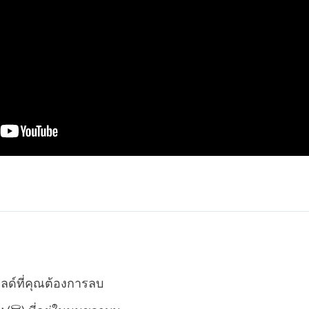
ลด์ที่คุณต้องการลบ