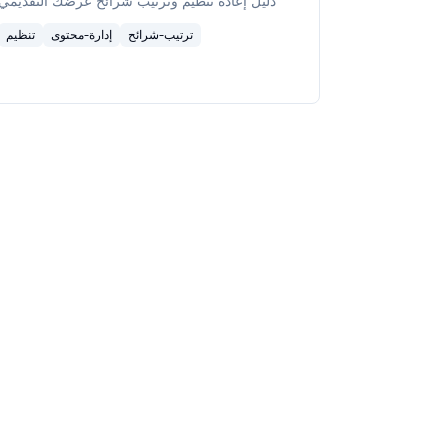
دليل إعادة تنظيم وترتيب شرائح عرضك التقديمي
ترتيب-شرائح
إدارة-محتوى
تنظيم