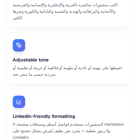
اكتب منشورات مباشرة بالعربية والإنجليزية والإسبانية والفرنسية
والألمانية والبرتغالية والهندية والصينية واليابانية والكورية وغيرها
الكثير.
Adjustable tone
اضبطها على مهنية أو عادية أو ملهمة أو فكاهية أو جريئة أو تعليمية أو
سردية حسب ما تنشر عنه.
LinkedIn-friendly formatting
المنشورات تستخدم فواصل أسطر ومسافات صحيحة. لا markdown
ولا رموز نقطية — مجرد نص نظيف يُعرض بشكل صحيح على
LinkedIn.