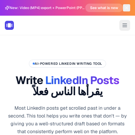
New: Video (MP4) export + PowerPoint (PPTX) support in Carousel Generator
See what is new
AI-POWERED LINKEDIN WRITING TOOL
Write
LinkedIn Posts
يقرأها الناس فعلاً
Most LinkedIn posts get scrolled past in under a
second. This tool helps you write ones that don't — by
giving you a well-structured draft based on formats
that consistently perform well on the platform.