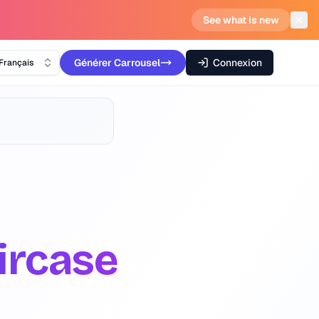
See what is new
Générer
Carrousel
Connexion
Français
ircase