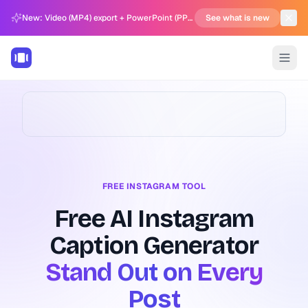
New: Video (MP4) export + PowerPoint (PPTX) support in Carousel Generator
See what is new
FREE INSTAGRAM TOOL
Free AI Instagram
Caption Generator
Stand Out on Every
Post