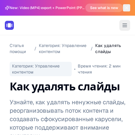
New: Video (MP4) export + PowerPoint (PPTX) support in Carousel Generator
See what is new
Статья
Категория:
Управление
Как удалять
/
/
помощи
контентом
слайды
Категория:
Управление
Время чтения:
2
мин
•
контентом
чтения
Как удалять слайды
Узнайте, как удалять ненужные слайды,
реорганизовывать поток контента и
создавать сфокусированные карусели,
которые поддерживают внимание