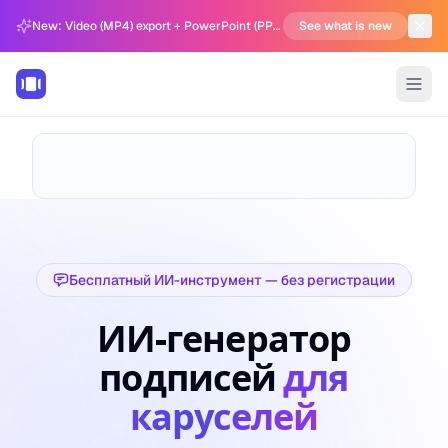
New: Video (MP4) export + PowerPoint (PPTX) support in Carousel Generator
See what is new
Бесплатный ИИ-инструмент — без регистрации
ИИ-генератор
подписей
для
каруселей