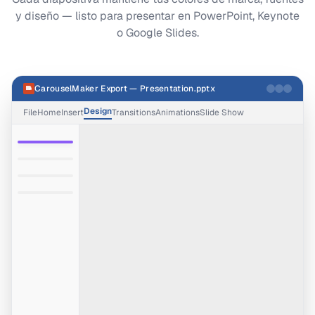
y diseño — listo para presentar en PowerPoint, Keynote
o Google Slides.
CarouselMaker Export — Presentation.pptx
Design
File
Home
Insert
Transitions
Animations
Slide Show
1
2
3
4
.pptx