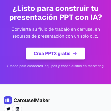
¿Listo para construir tu
presentación PPT con IA?
Convierta su flujo de trabajo en carrusel en
recursos de presentación con un solo clic.
Crea PPTX gratis
Creado para creadores, equipos y especialistas en marketing.
Twitter
LinkedIn