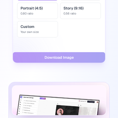
Portrait (4:5)
Story (9:16)
0.80
ratio
0.56
ratio
Custom
Your own size
Download Image