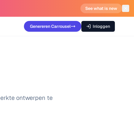
See what is new
Genereren
Carrousel
Inloggen
merkte ontwerpen te