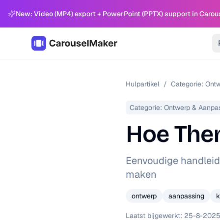
New: Video (MP4) export + PowerPoint (PPTX) support in Carou
Hulpartikel
/
Categorie:
Ontw
Categorie:
Ontwerp & Aanpa
Hoe The
Eenvoudige handleid
maken
ontwerp
aanpassing
k
Laatst bijgewerkt:
25-8-202