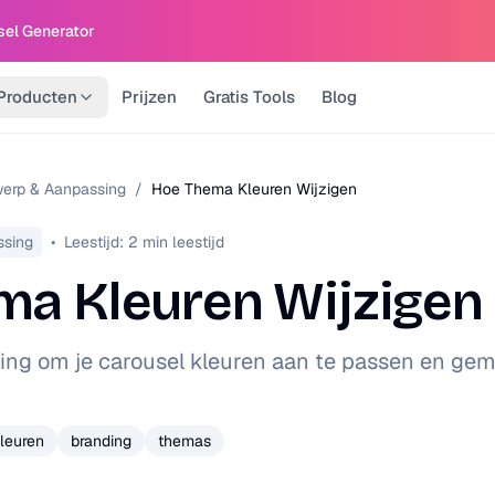
sel Generator
Producten
Prijzen
Gratis Tools
Blog
erp & Aanpassing
/
Hoe Thema Kleuren Wijzigen
ssing
•
Leestijd:
2
min leestijd
ma Kleuren Wijzigen
ing om je carousel kleuren aan te passen en ge
leuren
branding
themas
5