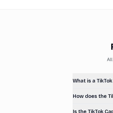
Al
What is a TikTo
How does the Ti
Is the TikTok Ca