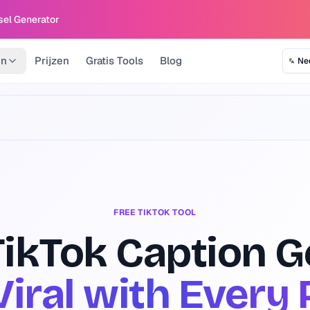
sel Generator
en
Prijzen
Gratis Tools
Blog
Ne
FREE TIKTOK TOOL
TikTok Caption 
Viral with Every 