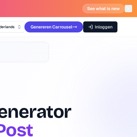
See what is new
Genereren
Carrousel
Inloggen
derlands
Generator
Post