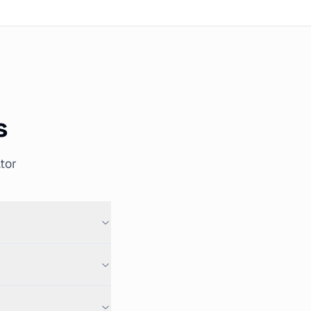
s
tor