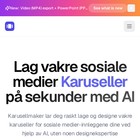
New: Video (MP4) export + PowerPoint (PPTX) support in Carousel Generator
See what is new
Lag vakre sosiale
medier
Karuseller
på sekunder med AI
Karusellmaker lar deg raskt lage og designe vakre
karuseller for sosiale medier-innleggene dine ved
hjelp av AI, uten noen designekspertise