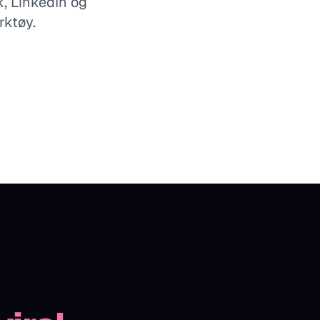
k, LinkedIn og
rktøy.