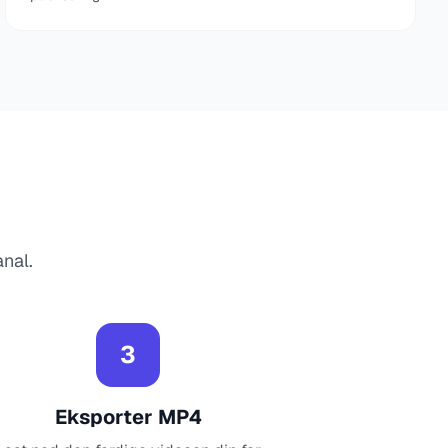
anal.
3
Eksporter MP4