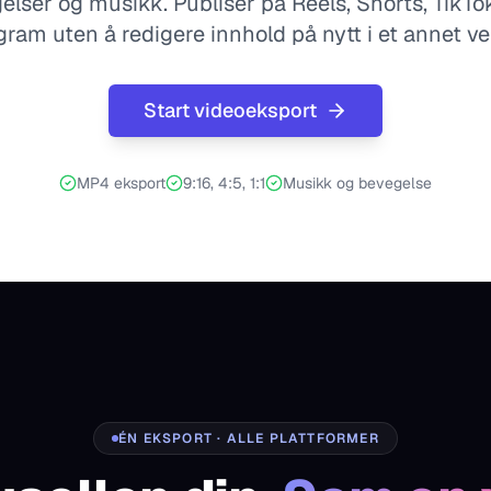
ser og musikk. Publiser på Reels, Shorts, TikTo
gram uten å redigere innhold på nytt i et annet ve
Start videoeksport
MP4 eksport
9:16, 4:5, 1:1
Musikk og bevegelse
ÉN EKSPORT · ALLE PLATTFORMER