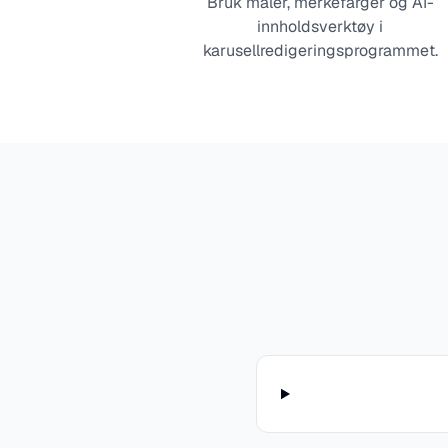
Bruk maler, merkefarger og AI-
innholdsverktøy i
karusellredigeringsprogrammet.