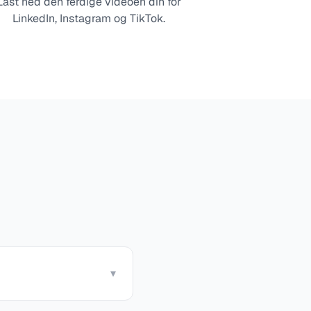
Last ned den ferdige videoen din for
LinkedIn, Instagram og TikTok.
▾