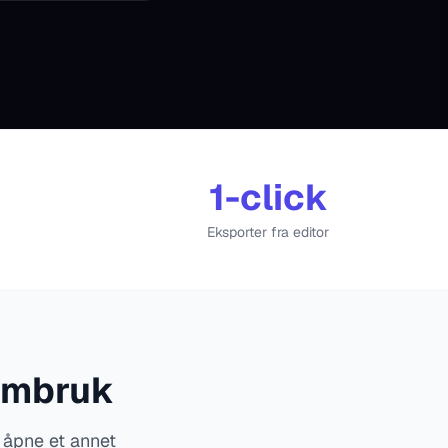
1-click
Eksporter fra editor
 ombruk
 åpne et annet