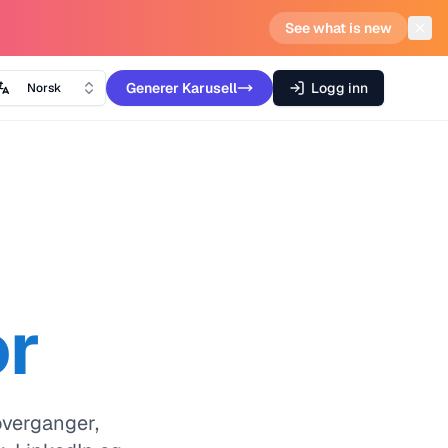
See what is new
Generer
Karusell
Logg inn
Norsk
or
overganger,