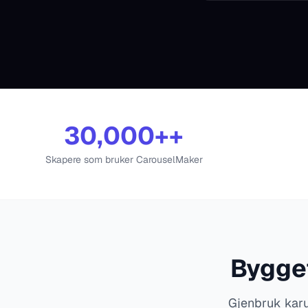
30,000+
+
Skapere som bruker CarouselMaker
Bygget
Gjenbruk karu