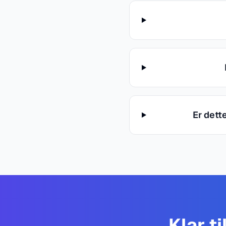
Er dett
Klar t