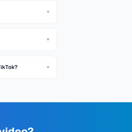
▾
▾
TikTok?
▾
 video?