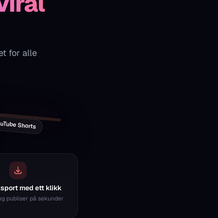
iral
 for alle
ousel
eator
uTube Shorts
port med ett klikk
og publiser på sekunder