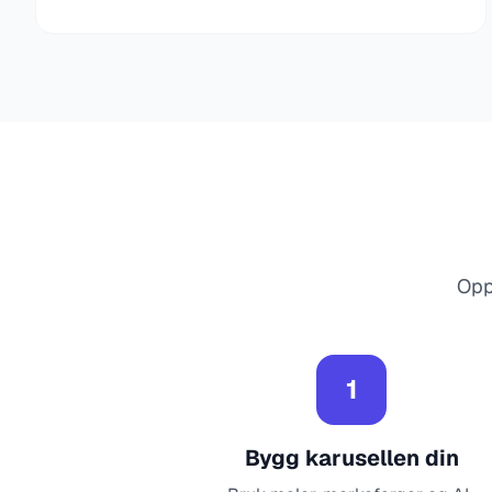
Oppr
1
Bygg karusellen din