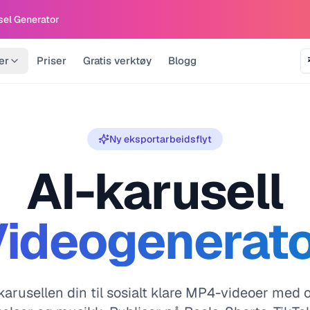
sel Generator
er
Priser
Gratis verktøy
Blogg
Ny eksportarbeidsflyt
AI-karusell
ideogenerat
karusellen din til sosialt klare MP4-videoer med 