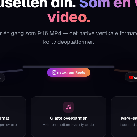
sellen din.
Som en v
video.
r én gang som 9:16 MP4 — det native vertikale formatet
kortvideoplatformer.
yourcarousel
Follow
@yourcar
Share your expertise as a video ✨
#Shorts #Cr
Instagram Reels
Yo
k
Reels
Shorts
ormat
Glatte overganger
MP4-eks
ngen svarte
Animert mellom hvert lysbilde
Last ned 