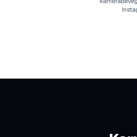
kamerabevegel
Insta