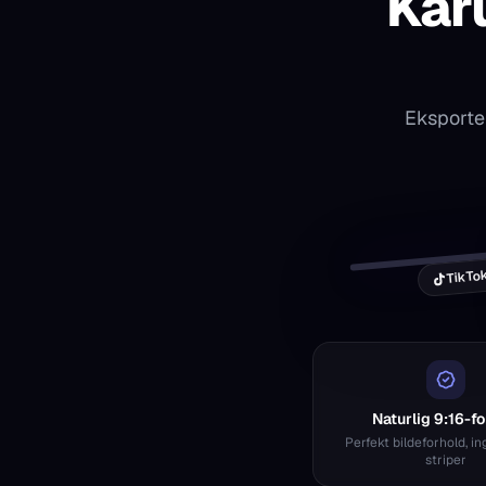
Karu
Eksporte
@yourcarousel
Viral carousel videos ✨
TikTo
Naturlig 9:16-f
Perfekt bildeforhold, i
striper