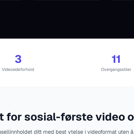
3
11
Videosideforhold
Overgangsstiler
 for sosial-første video
sellinnholdet ditt med best ytelse i videoformat uten å