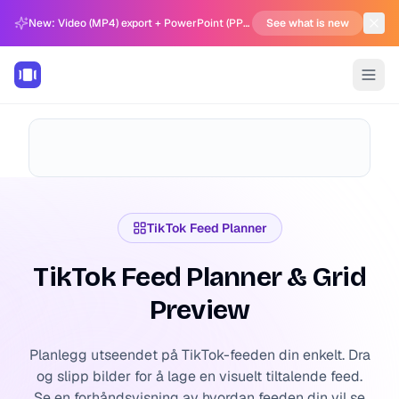
New: Video (MP4) export + PowerPoint (PPTX) support in Carousel Generator
See what is new
TikTok Feed Planner
TikTok Feed Planner & Grid
Preview
Planlegg utseendet på TikTok-feeden din enkelt. Dra
og slipp bilder for å lage en visuelt tiltalende feed.
Se en forhåndsvisning av hvordan feeden din vil se