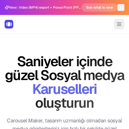
New: Video (MP4) export + PowerPoint (PPTX) support in Carousel Generator
See what is new
Saniyeler içinde
güzel Sosyal medya
Karuselleri
oluşturun
Carousel Maker, tasarım uzmanlığı olmadan sosyal
medya gönderileriniz için hızlı bir şekilde güzel