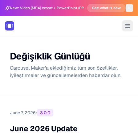
New: Video (MP4) export + PowerPoint (PPTX) support in Carousel Generator
See what is new
Değişiklik Günlüğü
Carousel Maker'a eklediğimiz tüm son özellikler,
iyileştirmeler ve güncellemelerden haberdar olun.
•
June 7, 2026
3.0.0
June 2026 Update