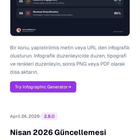
Bir konu, yapistirilmis metin veya URL den infografik
olusturun. Infografik duzenleyicide duzen, tipografi
ve renkleri duzenleyin, sonra PNG veya PDF olarak
disa aktarın.
Try Infographic Generator
→
•
April 24, 2026
2.8.0
Nisan 2026 Güncellemesi