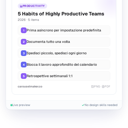
PRODUCTIVITY
5 Habits of Highly Productive Teams
2026 · 5 items
Prima asincrono per impostazione predefinita
1
Documenta tutto una volta
2
Spedisci piccolo, spedisci ogni giorno
3
Blocca il lavoro approfondito del calendario
4
Retrospettive settimanali 1:1
5
carouselmaker.co
PNG
·
PDF
Live preview
No design skills needed