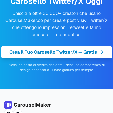
Carosello Twitter/X Oggi
Unisciti a oltre 30,000+ creatori che usano
CarouselMaker.co per creare post visivi Twitter/X
che ottengono impressioni, retweet e fanno
crescere il tuo pubblico.
Crea il Tuo Carosello Twitter/X — Gratis
Nessuna carta di credito richiesta · Nessuna competenza di
design necessaria · Piano gratuito per sempre