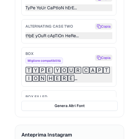
TyPe YoUr CaPtIoN hErE...
ALTERNATING CASE TWO
Copia
tYpE yOuR cApTiOn HeRe...
BOX
Copia
Migliore compatibilità
🅃🅈🄿🄴 🅈🄾🅄🅁 🄲🄰🄿🅃
🄸🄾🄽 🄷🄴🅁🄴...
BOX FILLED
Copia
Migliore compatibilità
Genera Altri Font
🆃🆈🅿🅴 🆈🅾🆄🆁 🅲🅰🅿🆃🅸🅾🅽 🅷
🅴🆁🅴...
Anteprima Instagram