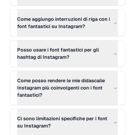
≋T≋y≋p≋e≋ ≋y≋o≋u≋r≋ ≋c≋a≋p
≋t≋i≋o≋n≋ ≋h≋e≋r≋e≋.≋.≋.≋
Come aggiungo interruzioni di riga con i
font fantastici su Instagram?
MORE STYLE 27
Copia
░T░y░p░e░ ░y░o░u░r░ ░c░a░p░t░
i░o░n░ ░h░e░r░e░.░.░.░
Posso usare i font fantastici per gli
hashtag di Instagram?
MORE STYLE 28
Copia
(っ◔◡◔)っ ♥ Type your caption here...
Come posso rendere le mie didascalie
♥
Instagram più coinvolgenti con i font
fantastici?
MORE STYLE 29
Copia
Ｔｙｐｅ ｙｏｕｒ ｃａｐｔｉｏ
Ci sono limitazioni specifiche per i font
ｎ ｈｅｒｅ．．． 新 サ火
su Instagram?