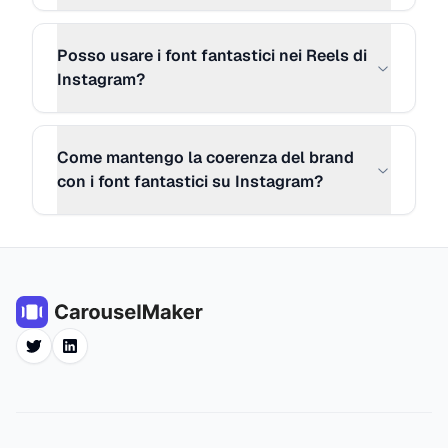
MORE STYLE 34
Copia
Posso usare i font fantastici nei Reels di
T҉y҉p҉e҉ ҉y҉o҉u҉r҉ ҉c҉a҉p҉t҉i҉o҉n҉ ҉h҉e҉r҉e҉.҉.҉.҉
Instagram?
MORE STYLE 35
Copia
Come mantengo la coerenza del brand
Ͳվքҽ վօմɾ çąքէìօղ հҽɾҽ...
con i font fantastici su Instagram?
MORE STYLE 36
Copia
TYᑭE YOᑌᖇ ᑕᗩᑭTIOᑎ ᕼEᖇE...
MORE STYLE 37
Copia
ᖶᖻᕵᘿ ᖻᓍᑘᖇ ᑢᗩᕵᖶᓰᓍᘉ ᕼᘿᖇᘿ...
Twitter
LinkedIn
MORE STYLE 38
Copia
T̴y̴p̴e̴ y̴o̴u̴r̴ c̴a̴p̴t̴i̴o̴n̴ h̴e̴r̴e̴.̴.̴.̴