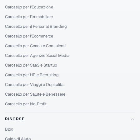
MORE STYLE 51
Copia
Carosello per l'Educazione
🎉😎 𝐓ⓎＰᵉ 𝕐Ỗ𝔲ŕ ᑕⒶℙｔ丨ㄖ𝐍 ħẸⓡ
Carosello per l'Immobiliare
€... ☞🍬
Carosello per il Personal Branding
Carosello per l'Ecommerce
MORE STYLE 52
Copia
Carosello per Coach e Consulenti
💎🍬 𝐓𝕐𝓟έ 𝐲ㄖǗ𝓡 匚Ⓐ𝐩𝓽ιＯ几 𝐇єŘ𝔼...
Carosello per Agenzie Social Media
👮🐝
Carosello per SaaS e Startup
Carosello per HR e Recruiting
MORE STYLE 53
Copia
Carosello per Viaggi e Ospitalita
(¯´•._.• 𝕥𝓎ᵖ乇 уＯⓤᖇ Ćａ𝓟𝓉丨Øℕ ℍ𝑒ⓇẸ...
Carosello per Salute e Benessere
•._.•´¯)
Carosello per No-Profit
MORE STYLE 54
Copia
RISORSE
👑💢 𝕥Ƴᵖ乇 ʸ𝐨Ǘℝ 𝒸ᵃ𝐩丅𝕀όᑎ 𝒽ᵉŘ𝔼... 🐨💢
Blog
Guida di Aiuto