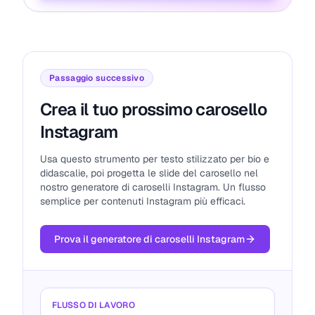
c⃣ a⃣ p⃣ t⃣ i⃣ o⃣ n⃣
h⃣ e⃣ r⃣ e⃣ .⃣ .⃣ .⃣
MORE STYLE 1
Copia
Passaggio successivo
♬ൠ тʸⓅє 𝐲ᵒ𝓊ŕ ℃Ⓐ𝐩ｔι𝑜ᑎ 𝒽𝕖𝓻Ẹ... 🎃☞
Crea il tuo prossimo carosello
Instagram
MORE STYLE 2
Copia
𝒯𝓎𝓅𝑒 𝓎𝑜𝓊𝓇 𝒸𝒶𝓅𝓉𝒾𝑜𝓃 𝒽𝑒𝓇𝑒...
Usa questo strumento per testo stilizzato per bio e
didascalie, poi progetta le slide del carosello nel
nostro generatore di caroselli Instagram. Un flusso
MORE STYLE 3
Copia
semplice per contenuti Instagram più efficaci.
✩🌌 🎀 𝒯𝓎𝓅𝑒 𝓎😍𝓊𝓇 𝒸𝒶𝓅𝓉𝒾💞𝓃 𝒽𝑒𝓇𝑒... 🎀 🌌
✩
Prova il generatore di caroselli Instagram
MORE STYLE 4
Copia
˙˙˙ǝɹǝɥ uoıʇdɐɔ ɹnoʎ ǝdʎ⊥
FLUSSO DI LAVORO