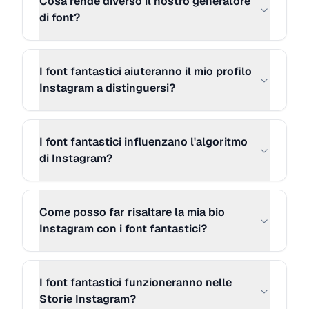
Cosa rende diverso il nostro generatore
MORE STYLE 23
Copia
di font?
ｲﾘｱ乇 ﾘのひ尺 ᄃﾑｱｲﾉの刀 ん乇尺乇...
MORE STYLE 24
Copia
I font fantastici aiuteranno il mio profilo
Instagram a distinguersi?
【T】【y】【p】【e】 【y】【o】
【u】【r】 【c】【a】【p】【t】
【i】【o】【n】 【h】【e】【r】
I font fantastici influenzano l'algoritmo
【e】【.】【.】【.】
di Instagram?
MORE STYLE 25
Copia
『T』『y』『p』『e』 『y』『o』
Come posso far risaltare la mia bio
『u』『r』 『c』『a』『p』『t』
Instagram con i font fantastici?
『i』『o』『n』 『h』『e』『r』
『e』『.』『.』『.』
I font fantastici funzioneranno nelle
Storie Instagram?
MORE STYLE 26
Copia