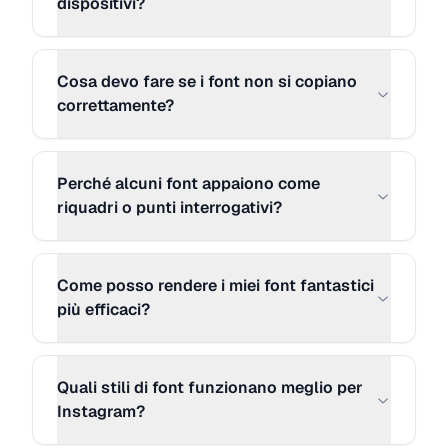
dispositivi?
MORE STYLE 14
Copia
ᏖᎩᎮᏋ ᎩᎧᏬᏒ ፈᏗᎮᏖᎥᎧᏁ ᏂᏋᏒᏋ...
Cosa devo fare se i font non si copiano
correttamente?
MORE STYLE 15
Copia
ɬყ℘ɛ ყơųཞ ƈą℘ɬıơŋ ɧɛཞɛ...
Perché alcuni font appaiono come
riquadri o punti interrogativi?
MORE STYLE 16
Copia
tฯpē ฯ໐นr ¢คpti໐ຖ hērē...
Come posso rendere i miei font fantastici
più efficaci?
MORE STYLE 17
Copia
𝐓𝐲𝐩𝐞 𝐲𝐨𝐮𝐫 𝐜𝐚𝐩𝐭𝐢𝐨𝐧 𝐡𝐞𝐫𝐞...
Quali stili di font funzionano meglio per
Instagram?
MORE STYLE 18
Copia
ƬYPΣ YӨЦЯ ᄃΛPƬIӨП ΉΣЯΣ...