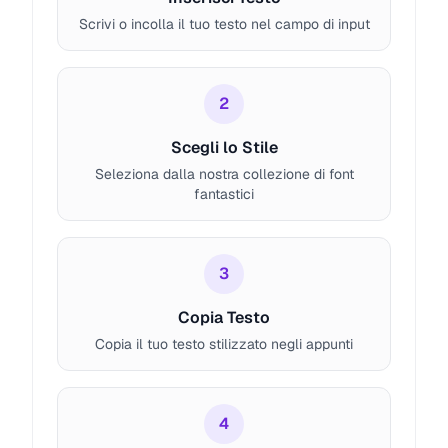
Scrivi o incolla il tuo testo nel campo di input
SUPERSCRIPT
Copia
ᵗʸᵖᵉ ʸᵒᵘʳ ᶜᵃᵖᵗⁱᵒⁿ ʰᵉʳᵉ...
2
TYPEWRITER
Scegli lo Stile
Copia
Migliore compatibilità
Seleziona dalla nostra collezione di font
𝚃𝚢𝚙𝚎 𝚢𝚘𝚞𝚛 𝚌𝚊𝚙𝚝𝚒𝚘𝚗 𝚑𝚎𝚛𝚎...
fantastici
WIDE
Copia
3
Migliore compatibilità
Ｔｙｐｅ ｙｏｕｒ ｃａｐｔｉｏｎ ｈ
Copia Testo
ｅｒｅ．．．
Copia il tuo testo stilizzato negli appunti
ALL CAPS
Copia
Migliore compatibilità
4
ᴛʏᴘᴇ ʏᴏᴜʀ ᴄᴀᴘᴛɪᴏɴ ʜᴇʀᴇ...