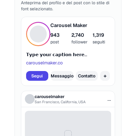
CIRCLE
Anteprima del profilo e del post con lo stile di
Copia
Migliore compatibilità
font selezionato.
Ⓣⓨⓟⓔ ⓨⓞⓤⓡ ⓒⓐⓟⓣⓘⓞⓝ ⓗ
ⓔⓡⓔ...
Carousel Maker
943
2,740
1,319
post
follower
seguiti
CURSIVE
Copia
Migliore compatibilità
𝗧𝘆𝗽𝗲 𝘆𝗼𝘂𝗿 𝗰𝗮𝗽𝘁𝗶𝗼𝗻 𝗵𝗲𝗿𝗲...
𝓣𝔂𝓹𝓮 𝔂𝓸𝓾𝓻 𝓬𝓪𝓹𝓽𝓲𝓸𝓷 𝓱𝓮𝓻𝓮...
carouselmaker.co
+
Segui
Messaggio
Contatto
CURSIVE BOLD
Copia
𝓣𝔂𝓹𝓮 𝔂𝓸𝓾𝓻 𝓬𝓪𝓹𝓽𝓲𝓸𝓷 𝓱𝓮𝓻𝓮...
carouselmaker
...
San Francisco, California, USA
GOTH
Copia
Migliore compatibilità
𝔗𝔶𝔭𝔢 𝔶𝔬𝔲𝔯 𝔠𝔞𝔭𝔱𝔦𝔬𝔫 𝔥𝔢𝔯𝔢...