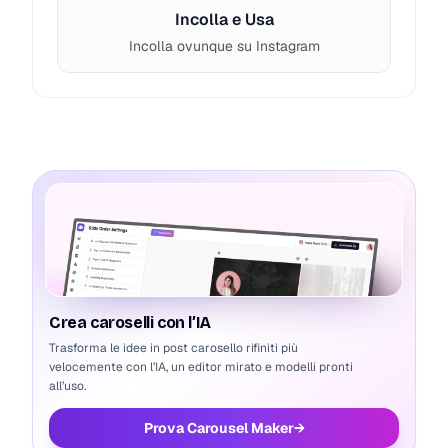
Incolla e Usa
Incolla ovunque su Instagram
UNDERLINE
Copia
T̲y̲p̲e̲ y̲o̲u̲r̲ c̲a̲p̲t̲i̲o̲n̲ h̲e̲r̲e̲.̲.̲.̲
FRANKTUR
Copia
Migliore compatibilità
𝔗𝔶𝔭𝔢 𝔶𝔬𝔲𝔯 𝔠𝔞𝔭𝔱𝔦𝔬𝔫 𝔥𝔢𝔯𝔢...
FRANKTUR BOLD
Copia
Migliore compatibilità
𝕿𝖞𝖕𝖊 𝖞𝖔𝖚𝖗 𝖈𝖆𝖕𝖙𝖎𝖔𝖓 𝖍𝖊𝖗𝖊...
Crea caroselli con l’IA
Trasforma le idee in post carosello rifiniti più
velocemente con l’IA, un editor mirato e modelli pronti
BLACK PILL
Copia
all’uso.
Migliore compatibilità
T⃣ y⃣ p⃣ e⃣ y⃣ o⃣ u⃣ r⃣
Prova Carousel Maker
→