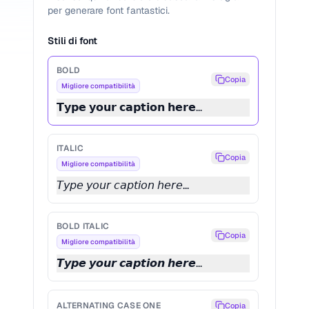
per generare font fantastici.
Stili di font
BOLD
Copia
Migliore compatibilità
𝗧𝘆𝗽𝗲 𝘆𝗼𝘂𝗿 𝗰𝗮𝗽𝘁𝗶𝗼𝗻 𝗵𝗲𝗿𝗲...
ITALIC
Copia
Migliore compatibilità
𝘛𝘺𝘱𝘦 𝘺𝘰𝘶𝘳 𝘤𝘢𝘱𝘵𝘪𝘰𝘯 𝘩𝘦𝘳𝘦...
BOLD ITALIC
Copia
Migliore compatibilità
𝙏𝙮𝙥𝙚 𝙮𝙤𝙪𝙧 𝙘𝙖𝙥𝙩𝙞𝙤𝙣 𝙝𝙚𝙧𝙚...
ALTERNATING CASE ONE
Copia