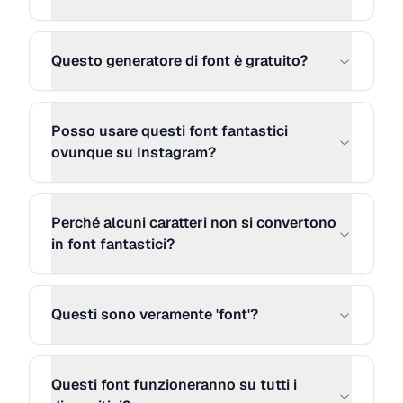
MORE STYLE 9
Copia
ᵀʸᵖᵉ ʸᵒᵘʳ ᶜᵃᵖᵗⁱᵒⁿ ʰᵉʳᵉ...
Questo generatore di font è gratuito?
MORE STYLE 10
Copia
Ⓣⓨⓟⓔ ⓨⓞⓤⓡ ⓒⓐⓟⓣⓘⓞⓝ ⓗ
Posso usare questi font fantastici
ⓔⓡⓔ .⃝ .⃝ .⃝
ovunque su Instagram?
MORE STYLE 11
Copia
Perché alcuni caratteri non si convertono
Շץקє ץ๏ยг ςคקՇเ๏ภ ђєгє...
in font fantastici?
MORE STYLE 12
Copia
Tყρҽ ყσυɾ ƈαρƚισɳ ԋҽɾҽ...
Questi sono veramente 'font'?
MORE STYLE 13
Copia
Questi font funzioneranno su tutti i
ȶʏքɛ ʏօʊʀ ƈǟքȶɨօռ ɦɛʀɛ...