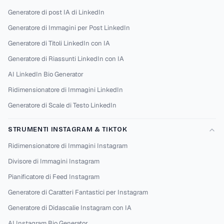
T͓̽y͓̽p͓̽e͓̽ ͓̽y͓̽o͓̽u͓̽r͓̽ ͓̽c͓̽a͓̽p͓̽t͓̽i͓̽o͓̽n͓̽ ͓̽h͓̽e͓̽r͓̽e͓̽.͓̽.͓̽.͓̽
Generatore di post IA di LinkedIn
Generatore di Immagini per Post LinkedIn
Generatore di Titoli LinkedIn con IA
MORE STYLE 44
Copia
Wingdings: ❄︎
Generatore di Riassunti LinkedIn con IA
⍓︎◻︎♏︎▯︎⍓︎□︎◆︎❒︎▯︎♍︎♋︎◻︎⧫︎♓︎□︎■︎▯︎♒︎♏︎❒︎♏︎📬︎
AI LinkedIn Bio Generator
📬︎📬︎
Ridimensionatore di Immagini LinkedIn
Generatore di Scale di Testo LinkedIn
MORE STYLE 45
Copia
STRUMENTI INSTAGRAM & TIKTOK
•´¯`•. 🎀 𝒯𝓎𝓅𝑒 𝓎🌸𝓊𝓇 𝒸𝒶𝓅𝓉𝒾🍪𝓃 𝒽𝑒𝓇𝑒... 🎀 .•`¯
´•
Ridimensionatore di Immagini Instagram
Divisore di Immagini Instagram
MORE STYLE 46
Copia
Pianificatore di Feed Instagram
🍑 🎀 𝒯𝓎𝓅𝑒 𝓎❀𝓊𝓇 𝒸𝒶𝓅𝓉𝒾💞𝓃 𝒽𝑒𝓇𝑒... 🎀 🍑
Generatore di Caratteri Fantastici per Instagram
Generatore di Didascalie Instagram con IA
MORE STYLE 47
Copia
AI Instagram Bio Generator