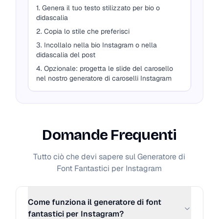
1. Genera il tuo testo stilizzato per bio o
didascalia
MORE STYLE 5
Copia
2. Copia lo stile che preferisci
T⃞ y⃞ p⃞ e⃞ y⃞ o⃞ u⃞ r⃞
3. Incollalo nella bio Instagram o nella
c⃞ a⃞ p⃞ t⃞ i⃞ o⃞ n⃞
didascalia del post
h⃞ e⃞ r⃞ e⃞ .⃞ .⃞ .⃞
4. Opzionale: progetta le slide del carosello
nel nostro generatore di caroselli Instagram
MORE STYLE 6
Copia
...ɘɿɘʜ ᴎoiƚqɒɔ ɿuoʏ ɘqʏT
Domande Frequenti
MORE STYLE 7
Copia
Ṯ̴̛͈̻͍̘͍̬̅̍̂̂͠ͅy̵̢̧̛̛͕̠̲͔̘̟̠͂̇̓̄̎͒̏̈́̀̄̕̚͠ͅp̵̨͖͇͔̬̦̗̮̞͕̼̖̗͛̏̂̊̔͜͝͠e̸̱̒͑̐̃̋́͆̉̐̐̅͑̀͒͝ ̶͍̙͍͙̙͙̜̇̆͗͂͆̃͛̎̍̀̐̚͠͝ͅỳ̸̢̧̧͙̬̻̭͎̘̭̞͓̘̈́͑̉ǒ̶̙̝̯̣̈́̓͒̐͐͂̊̍͊̈́͂͘͝ṷ̸̦͎͕͔̼̝̳́r̶͎̽̇͐͊̓͛͝ ̷̘̦͉̞̪̘̘͋̓̽͌́̈́̐̊̚͝ͅc̷͖͓̉a̵̧̨̝͎͔̺̼̬͚̭̫̺̍̆̌̃̎̿̊̀̑̀̀̂̉̑ṗ̵̧͈̪̩̬̲̃̕ț̶̡̛͕͚̭͎̯͆̂̀̈́̄̍̑̊͗̃į̴͈͉̹̗͉͔̩̪̈͐͂̈́̈̐̕o̵͔̿̅̋͛̓̐̏̃̏̅̐̕n̵͙̉̐̐͗͐̀̍̔̒͌̕͠ ̴̛̻̥͙̲̪͆̈́h̴̳͍̯̻͂́͋̀͂̇͘̕͝ë̵̜̗͙͍̭́̐̇́̓̐̾̾͋́̉͘͝r̴̡̮͇̼̀̇͊͊͠e̸͙͍̝̼̥̥̓̎̆͆̔͑͒̀̇̑͊̍͆͐.̴̨̛͚͉͇̖̻͈͎͓̻͂̇̋̀̈̏͘͝͠.̵̨̡̺̼͇͉̦͖͕̦͉̬͓͋̿̀̑͘.̵̧̯͕͙̮̪̯̰̭̻̔̐̆̽͜ͅͅ
Tutto ciò che devi sapere sul Generatore di
Font Fantastici per Instagram
MORE STYLE 8
Copia
ₜyₚₑ yₒᵤᵣ cₐₚₜᵢₒₙ ₕₑᵣₑ...
Come funziona il generatore di font
fantastici per Instagram?