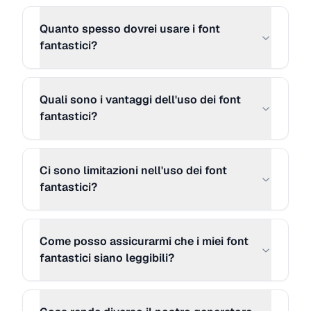
Quanto spesso dovrei usare i font
MORE STYLE 19
Copia
fantastici?
туρє уσυя ¢αρтιση нєяє...
Quali sono i vantaggi dell'uso dei font
MORE STYLE 20
Copia
fantastici?
†¥þê ¥ðµr ¢åþ†ïðñ hêrê...
Ci sono limitazioni nell'uso dei font
MORE STYLE 21
Copia
fantastici?
₮Ɏ₱Ɇ ɎØɄⱤ ₵₳₱₮łØ₦ ⱧɆⱤɆ...
MORE STYLE 22
Copia
Come posso assicurarmi che i miei font
ㄒㄚ卩乇 ㄚㄖㄩ尺 匚卂卩ㄒ丨ㄖ几 卄
fantastici siano leggibili?
乇尺乇...