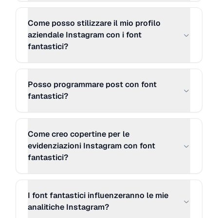
MORE STYLE 30
Copia
Ｔｙｐｅ░ｙｏｕｒ░ｃａｐｔｉｏｎ░
Come posso stilizzare il mio profilo
ｈｅｒｅ．．． （新 サ火）
aziendale Instagram con i font
fantastici?
MORE STYLE 31
Copia
【 Ｔｙｐｅ ｙｏｕｒ ｃａｐｔｉｏ
Posso programmare post con font
ｎ ｈｅｒｅ．．．】
fantastici?
MORE STYLE 32
Copia
Come creo copertine per le
˜”*°•.˜”*°• Type your caption here... •°
evidenziazioni Instagram con font
*”˜.•°*”˜
fantastici?
MORE STYLE 33
Copia
[̲̅T][̲̅y][̲̅p][̲̅e] [̲̅y][̲̅o][̲̅u][̲̅r] [̲̅c][̲̅a][̲̅p][̲̅t][̲̅i][̲̅o]
I font fantastici influenzeranno le mie
[̲̅n] [̲̅h][̲̅e][̲̅r][̲̅e][̲̅.][̲̅.][̲̅.]
analitiche Instagram?