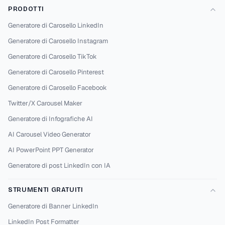
PRODOTTI
MORE STYLE 39
Generatore di Carosello LinkedIn
Copia
T̳y̳p̳e̳ y̳o̳u̳r̳ c̳a̳p̳t̳i̳o̳n̳ h̳e̳r̳e̳.̳.̳.̳
Generatore di Carosello Instagram
Generatore di Carosello TikTok
MORE STYLE 40
Copia
Generatore di Carosello Pinterest
T̾y̾p̾e̾ y̾o̾u̾r̾ c̾a̾p̾t̾i̾o̾n̾ h̾e̾r̾e̾.̾.̾.̾
Generatore di Carosello Facebook
Twitter/X Carousel Maker
MORE STYLE 41
Copia
Generatore di Infografiche AI
T♥y♥p♥e♥ ♥y♥o♥u♥r♥ ♥c♥a♥p♥t♥i♥o
AI Carousel Video Generator
♥n♥ ♥h♥e♥r♥e♥.♥.♥.
AI PowerPoint PPT Generator
Generatore di post LinkedIn con IA
MORE STYLE 42
Copia
STRUMENTI GRATUITI
T͎y͎p͎e͎ ͎y͎o͎u͎r͎ ͎c͎a͎p͎t͎i͎o͎n͎ ͎h͎e͎r͎e͎.͎.͎.͎
Generatore di Banner LinkedIn
LinkedIn Post Formatter
MORE STYLE 43
Copia