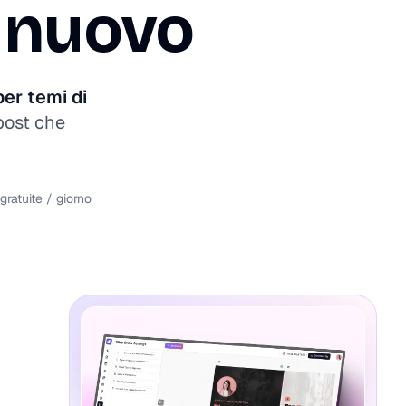
 nuovo
per temi di
post che
gratuite / giorno