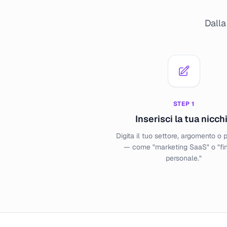
Dalla
STEP
1
Inserisci la tua nicch
Digita il tuo settore, argomento o 
— come "marketing SaaS" o "fi
personale."