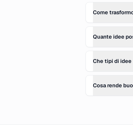
Come trasformo 
Quante idee pos
Che tipi di idee
Cosa rende buo