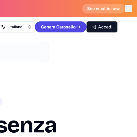
See what is new
Genera
Carosello
Accedi
Italiano
senza