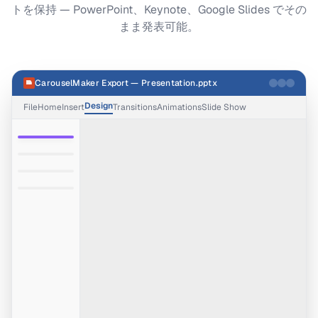
トを保持 — PowerPoint、Keynote、Google Slides でその
まま発表可能。
CarouselMaker Export — Presentation.pptx
Design
File
Home
Insert
Transitions
Animations
Slide Show
1
2
3
4
.pptx