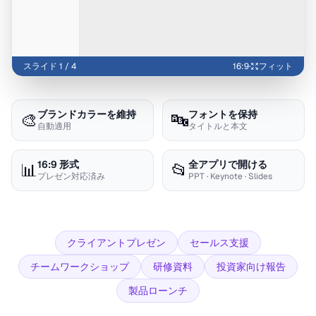
スライド 1 / 4
16:9
·
フィット
ブランドカラーを維持
フォントを保持
🎨
🔤
自動適用
タイトルと本文
16:9 形式
全アプリで開ける
📊
📂
プレゼン対応済み
PPT · Keynote · Slides
クライアントプレゼン
セールス支援
チームワークショップ
研修資料
投資家向け報告
製品ローンチ