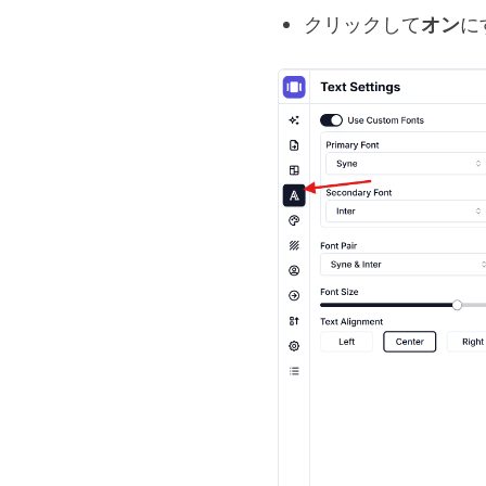
クリックして
オン
に