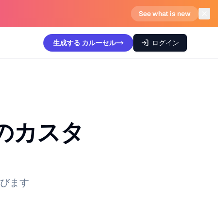
See what is new
生成する
カルーセル
ログイン
のカスタ
びます