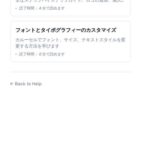
全なステップバイステップガイド。ロゴの追加、個人・
企業情報のカスタマイズ、カルーセル全体でのブランド
•
読了時間：
4
分で読めます
の一貫性の確保について説明します。
フォントとタイポグラフィーのカスタマイズ
カルーセルでフォント、サイズ、テキストスタイルを変
更する方法を学びます
•
読了時間：
2
分で読めます
←
Back to Help