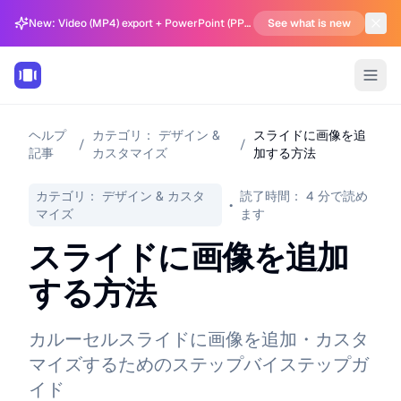
New: Video (MP4) export + PowerPoint (PPTX) support in Carousel Generator
See what is new
ヘルプ
カテゴリ：
デザイン &
スライドに画像を追
/
/
記事
カスタマイズ
加する方法
カテゴリ：
デザイン & カスタ
読了時間：
4
分で読め
•
マイズ
ます
スライドに画像を追加
する方法
カルーセルスライドに画像を追加・カスタ
マイズするためのステップバイステップガ
イド