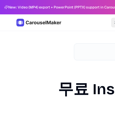
New: Video (MP4) export + PowerPoint (PPTX) support in Carou
무료 In