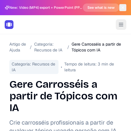
New: Video (MP4) export + PowerPoint (PPTX) support in Carousel Generator
See what is new
Artigo de
Categoria:
Gere Carrosséis a partir de
/
/
Ajuda
Recursos de IA
Tópicos com IA
Categoria:
Recursos de
Tempo de leitura:
3
min de
•
IA
leitura
Gere Carrosséis a
partir de Tópicos com
IA
Crie carrosséis profissionais a partir de
qualquer tópico usando geração com IA