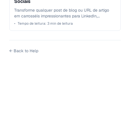
Sociais
Transforme qualquer post de blog ou URL de artigo
em carrosséis impressionantes para LinkedIn,
Instagram e TikTok usando IA. Gerador de carrossel
•
Tempo de leitura:
3
min de leitura
gratuito que converte conteúdo web em posts
envolventes para redes sociais automaticamente.
←
Back to Help