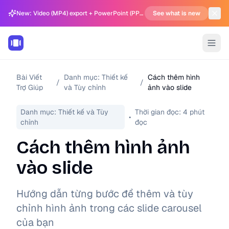
New: Video (MP4) export + PowerPoint (PPTX) support in Carousel Generator
See what is new
Bài Viết
Danh mục:
Thiết kế
Cách thêm hình
/
/
Trợ Giúp
và Tùy chỉnh
ảnh vào slide
Danh mục:
Thiết kế và Tùy
Thời gian đọc:
4
phút
•
chỉnh
đọc
Cách thêm hình ảnh
vào slide
Hướng dẫn từng bước để thêm và tùy
chỉnh hình ảnh trong các slide carousel
của bạn