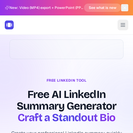
New: Video (MP4) export + PowerPoint (PPTX) support in Carousel Generator
See what is new
FREE LINKEDIN TOOL
Free AI LinkedIn
Summary Generator
Craft a Standout Bio