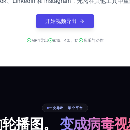
ikTok、LinkedIn 和 Instagram，无需在其他工
开始视频导出
MP4导出
9:16、4:5、1:1
音乐与动作
一次导出 · 每个平台
的轮播图。
变成病毒视