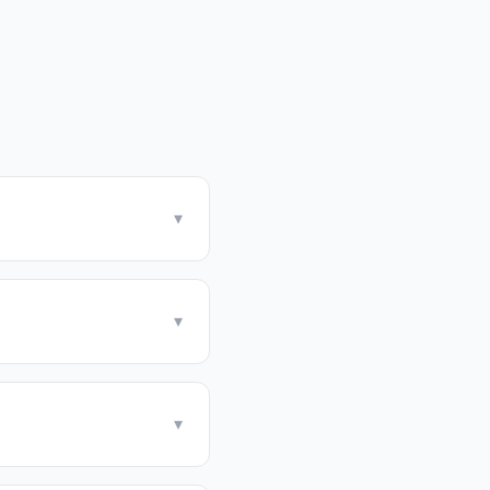
▾
▾
▾