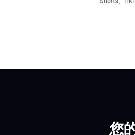
Shorts、T
您