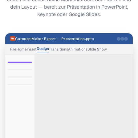
dein Layout — bereit zur Präsentation in PowerPoint,
Keynote oder Google Slides.
CarouselMaker Export — Presentation.pptx
Design
File
Home
Insert
Transitions
Animations
Slide Show
1
2
3
4
.pptx