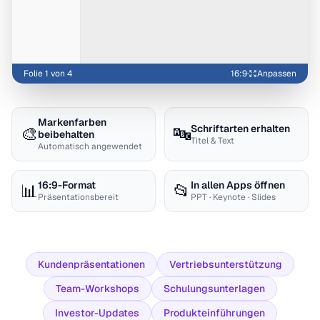
Folie 1 von 4
16:9
·
Anpassen
Markenfarben
Schriftarten erhalten
🎨
🔤
beibehalten
Titel & Text
Automatisch angewendet
16:9-Format
In allen Apps öffnen
📊
📂
Präsentationsbereit
PPT · Keynote · Slides
Kundenpräsentationen
Vertriebsunterstützung
Team-Workshops
Schulungsunterlagen
Investor-Updates
Produkteinführungen