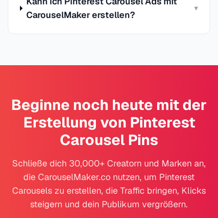
Kann ich Pinterest Carousel Ads mit
▾
CarouselMaker erstellen?
Beginne noch heute mit der
Erstellung von Pinterest
Carousel Pins
Schließe dich 30,000+ Creatorn und Marken an,
die CarouselMaker.co nutzen, um Pinterest
Carousels zu erstellen, die Traffic bringen, Klicks
steigern und dein Publikum vergrößern.