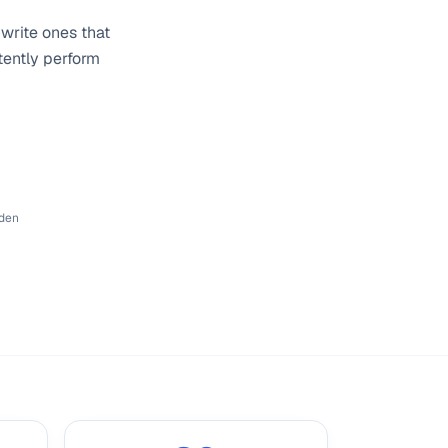
 write ones that
tently perform
nden