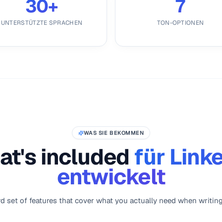
30+
7
UNTERSTÜTZTE SPRACHEN
TON-OPTIONEN
WAS SIE BEKOMMEN
t's included
für Link
entwickelt
rd set of features that cover what you actually need when writing