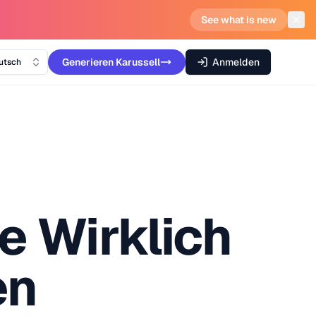
See what is new
Generieren
Karussell
Anmelden
utsch
e Wirklich
en