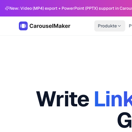
New: Video (MP4) export + PowerPoint (PPTX) support in Carou
Produkte
P
Write
Lin
G