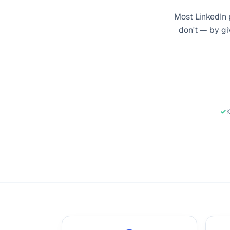
Most LinkedIn p
don't — by gi
K