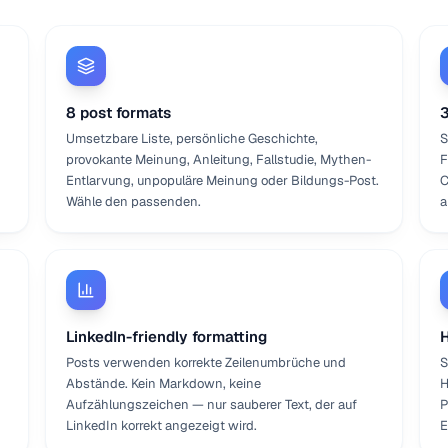
8 post formats
3
Umsetzbare Liste, persönliche Geschichte,
S
provokante Meinung, Anleitung, Fallstudie, Mythen-
F
Entlarvung, unpopuläre Meinung oder Bildungs-Post.
C
Wähle den passenden.
a
LinkedIn-friendly formatting
H
Posts verwenden korrekte Zeilenumbrüche und
S
Abstände. Kein Markdown, keine
H
Aufzählungszeichen — nur sauberer Text, der auf
P
LinkedIn korrekt angezeigt wird.
E