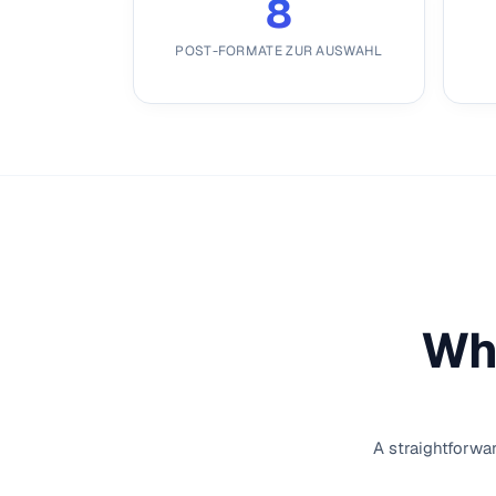
8
POST-FORMATE ZUR AUSWAHL
Wha
A straightforwa