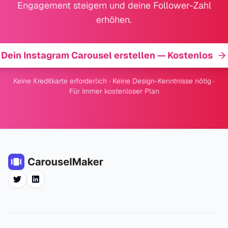
Engagement steigern und deine Follower-Zahl
erhöhen.
Dein Instagram Carousel erstellen — Kostenlos
Keine Kreditkarte erforderlich · Keine Design-Kenntnisse nötig ·
Für immer kostenloser Plan
Twitter
LinkedIn