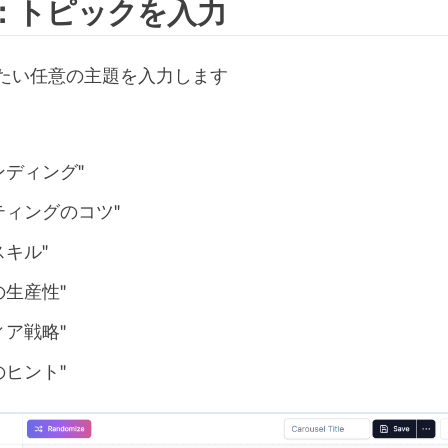
2：トピックを入力
たい任意の主題を入力します
ンディング"
ティングのコツ"
キル"
の生産性"
ィア戦略"
のヒント"