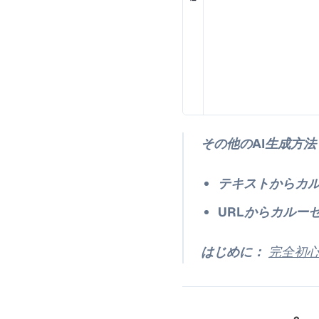
その他のAI生成方法
テキストからカ
URLからカルー
はじめに：
完全初