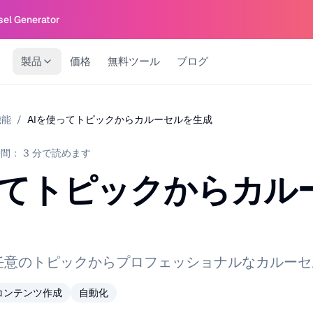
sel Generator
製品
価格
無料ツール
ブログ
機能
/
AIを使ってトピックからカルーセルを生成
時間：
3
分で読めます
ってトピックからカル
、任意のトピックからプロフェッショナルなカルー
コンテンツ作成
自動化