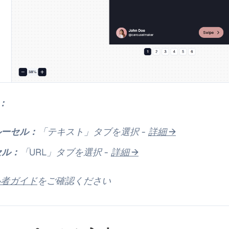
：
ルーセル：
「テキスト」タブを選択 -
詳細 →
セル：
「URL」タブを選択 -
詳細 →
心者ガイド
をご確認ください