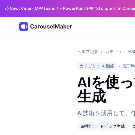
New: Video (MP4) export + PowerPoint (PPTX) support in Carou
ヘルプ記事
/
カテゴリ：
AI
カテゴリ：
AI機能
•
読了
AIを使
生成
AI技術を活用して
ai機能
トピック生成