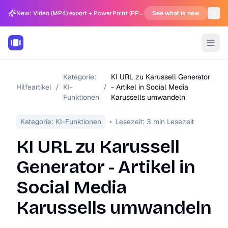
New: Video (MP4) export + PowerPoint (PPTX) support in Carousel Generator
See what is new
Kategorie:
KI URL zu Karussell Generator
Hilfeartikel
/
KI-
/
- Artikel in Social Media
Funktionen
Karussells umwandeln
Kategorie:
KI-Funktionen
•
Lesezeit:
3
min Lesezeit
KI URL zu Karussell
Generator - Artikel in
Social Media
Karussells umwandeln